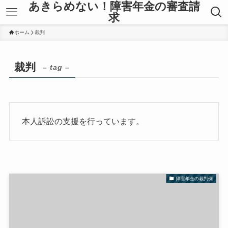
あきらめない！障害年金の審査請
求
ホーム
裁判
裁判
– tag –
本人訴訟の支援を行っています。
障害年金の裁判例