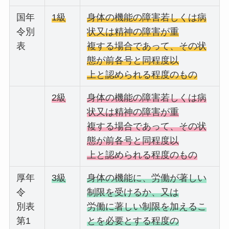
国年
1級
身体の機能の障害若しくは病
令別
状又は精神の障害が重
表
複する場合であって、その状
態が前各号と同程度以
上と認められる程度のもの
2級
身体の機能の障害若しくは病
状又は精神の障害が重
複する場合であって、その状
態が前各号と同程度以
上と認められる程度のもの
厚年
3級
身体の機能に、労働が著しい
令
制限を受けるか、又は
別表
労働に著しい制限を加えるこ
第1
とを必要とする程度の