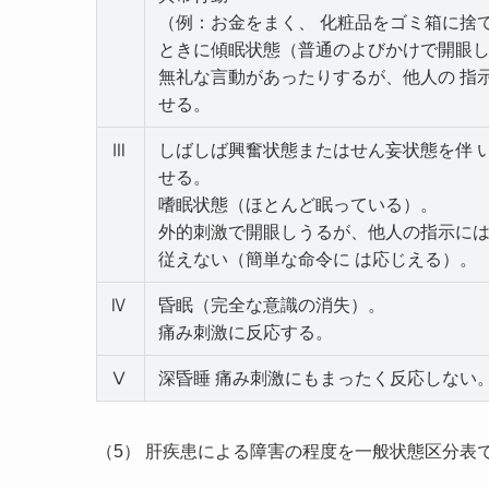
（例：お金をまく、 化粧品をゴミ箱に捨
ときに傾眠状態（普通のよびかけで開眼し
無礼な言動があったりするが、他人の 指
せる。
Ⅲ
しばしば興奮状態またはせん妄状態を伴 
せる。
嗜眠状態（ほとんど眠っている）。
外的刺激で開眼しうるが、他人の指示には
従えない（簡単な命令に は応じえる）。
Ⅳ
昏眠（完全な意識の消失）。
痛み刺激に反応する。
Ⅴ
深昏睡 痛み刺激にもまったく反応しない
（5） 肝疾患による障害の程度を一般状態区分表