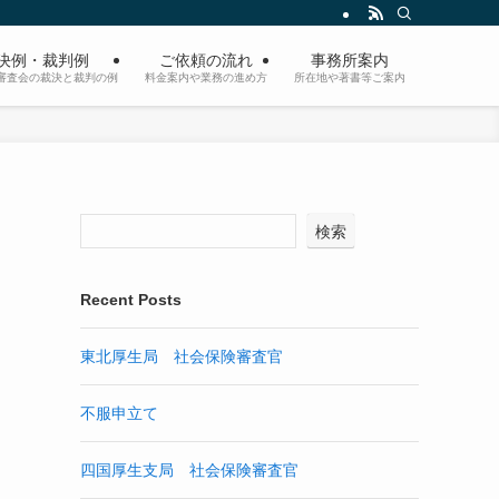
決例・裁判例
ご依頼の流れ
事務所案内
審査会の裁決と裁判の例
料金案内や業務の進め方
所在地や著書等ご案内
検索
Recent Posts
東北厚生局 社会保険審査官
不服申立て
四国厚生支局 社会保険審査官