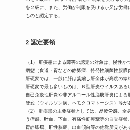
を２級に、また、労働が制限を受けるか又は労働
ものと認定する。
2 認定要領
（1） 肝疾患による障害の認定の対象は、慢性か
病態（食道・胃などの静脈瘤、特発性細菌性腹膜
肝硬変では、一般に肝は萎縮し肝全体が高度の線
肝硬変で最も多いものは、Ｂ型肝炎ウイルスある
自己免疫性肝炎や非アルコール性脂肪肝炎による
硬変（ウィルソン病、ヘモクロマトーシス）等が
（2） 肝疾患の主要症状としては、易疲労感、全
う痒感、吐血、下血、有痛性筋痙攣等の自覚症状
胃静脈瘤、肝性脳症、出血傾向等の他覚所見があ