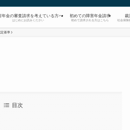
害年金の審査請求を考えている方へ
初めての障害年金請求
裁
はじめにお読みください
初めて請求される方はこちら
社会保険
認定基準
目次