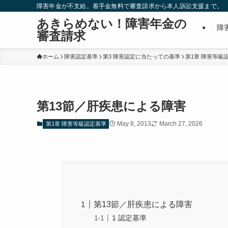
障害年金が不支給。着手金無料で審査請求から本人訴訟支援まで。
あきらめない！障害年金の
障
審査請求
ホーム
障害認定基準
第3 障害認定に当たっての基準
第1章 障害等級
第13節／肝疾患による障害
May 8, 2013
March 27, 2026
第1章 障害等級認定基準
第13節／肝疾患による障害
1 認定基準