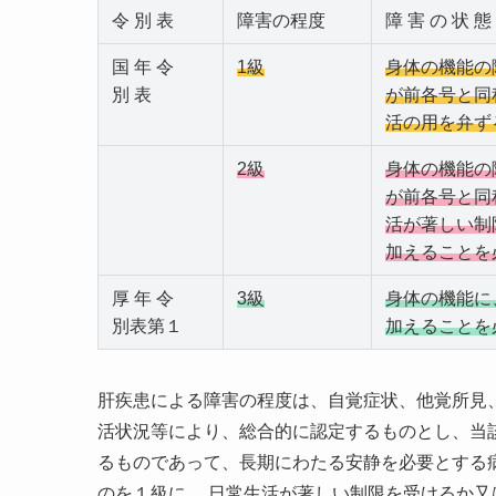
令 別 表
障害の程度
障 害 の 状 態
国 年 令
1級
身体の機能の
別 表
が前各号と同
活の用を弁ず
2級
身体の機能の
が前各号と同
活が著しい制
加えることを
厚 年 令
3級
身体の機能に
別表第１
加えることを
肝疾患による障害の程度は、自覚症状、他覚所見
活状況等により、総合的に認定するものとし、当
るものであって、長期にわたる安静を必要とする
のを１級に、 日常生活が著しい制限を受けるか