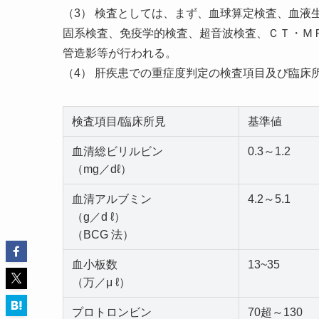
（3） 検査としては、まず、血球算定検査、血液
固系検査、免疫学的検査、超音波検査、ＣＴ・Ｍ
管造影等が行われる。
（4） 肝疾患での重症度判定の検査項目及び臨床
検査項目/臨床所見
基準値
血清総ビリルビン
0.3～1.2
（mg／dℓ）
血清アルブミン
4.2～5.1
（g／d ℓ）
（BCG 法）
血小板数
13~35
（万／μ ℓ）
プロトロンビン
70超～130