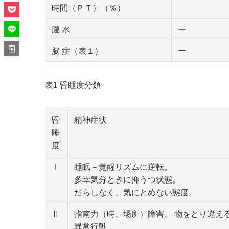
時間（ＰＴ）（％）
腹 水
ー
脳 症（表１）
ー
表1 昏睡度分類
昏
精神症状
睡
度
Ⅰ
睡眠－覚醒リズムに逆転。
多幸気分ときに抑うつ状態。
だらしなく、気にとめない態度。
Ⅱ
指南力（時、場所）障害、 物をとり違える（c
異常行動