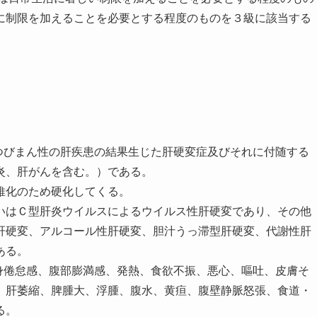
に制限を加えることを必要とする程度のものを３級に該当する
つびまん性の肝疾患の結果生じた肝硬変症及びそれに付随する
炎、肝がんを含む。）である。
維化のため硬化してくる。
いはＣ型肝炎ウイルスによるウイルス性肝硬変であり、その他
肝硬変、アルコール性肝硬変、胆汁うっ滞型肝硬変、代謝性肝
ある。
身倦怠感、腹部膨満感、発熱、食欲不振、悪心、嘔吐、皮膚そ
、肝萎縮、脾腫大、浮腫、腹水、黄疸、腹壁静脈怒張、食道・
る。