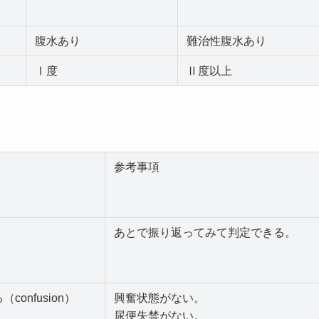
腹水あり
難治性腹水あり
Ⅰ度
Ⅱ度以上
参考事項
あとで振り返ってみて判定できる。
onfusion）
興奮状態がない。
尿便失禁がない。