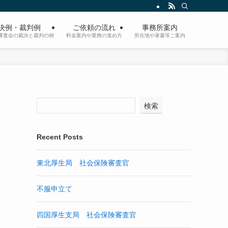
決例・裁判例
ご依頼の流れ
事務所案内
審査会の裁決と裁判の例
料金案内や業務の進め方
所在地や著書等ご案内
検索
Recent Posts
東北厚生局 社会保険審査官
不服申立て
四国厚生支局 社会保険審査官