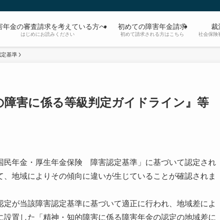
害年金の審査請求を考えている方へ
初めての障害年金請求
裁
はじめにお読みください
初めて請求される方はこちら
社会保険
認定基準
の障害に係る等級判定ガイドライン』等
国民年金・厚生年金保険 障害認定基準」に基づいて認定され
て、地域によりその傾向に違いが生じていることが確認されま
認定が当該障害認定基準に基づいて適正に行われ、地域差によ
に設置した「精神・知的障害に係る障害年金の認定の地域差に