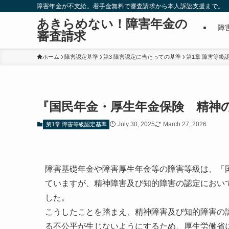
障害年金が不支給。着手金無料で審査請求から本人訴訟支援まで。
あきらめない！障害年金の
障
審査請求
ホーム
障害認定基準
第3 障害認定に当たっての基準
第1章 障害等級
『国民年金・厚生年金保険 精神
July 30, 2025
March 27, 2026
第1章 障害等級認定基準
障害基礎年金や障害厚生年金等の障害等級は、「
ていますが、精神障害及び知的障害の認定におい
した。
こうしたことを踏まえ、精神障害及び知的障害の
る不公平が生じないようにするため、厚生労働省