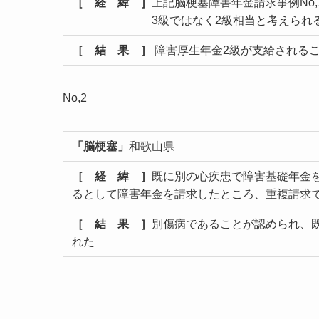
［ 経 緯 ］
上記脳梗塞障害年金請求事例No,
3級ではなく2級相当と考えられるた
［ 結 果 ］
障害厚生年金2級が支給される
No,2
「脳梗塞」
和歌山県
［ 経 緯 ］
既に別の心疾患で障害基礎年金
るとして障害年金を請求したところ、重複請求
［ 結 果 ］
別傷病であることが認められ、
れた