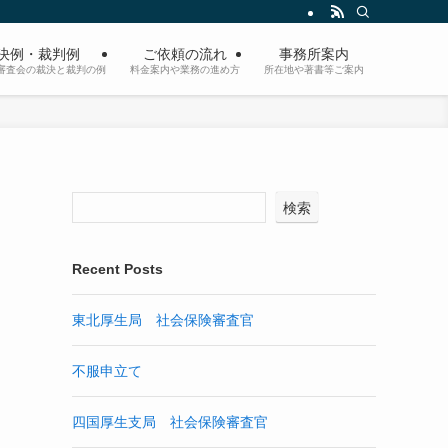
決例・裁判例
ご依頼の流れ
事務所案内
審査会の裁決と裁判の例
料金案内や業務の進め方
所在地や著書等ご案内
検索
Recent Posts
東北厚生局 社会保険審査官
不服申立て
四国厚生支局 社会保険審査官