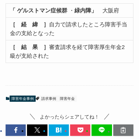
「 ゲルストマン症候群
・
緑内障」
大阪府
［ 経 緯 ］
自力で請求したところ障害手当
金の支給となった
［ 結 果 ］
審査請求を経て障害厚生年金2
級が支給された
障害年金事例
請求事例
障害年金
よかったらシェアしてね！