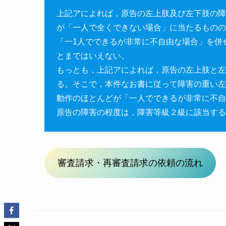
上記アによれば，原告の左上肢及び左下肢の障
が「一人で全くできない場合」に当たるものの
「一1人でできるが非常に不自由な場合」を併
とまではいえない。
もっとも，上記アによれば，原告の左上肢と左
る。そこで，本件なお書に従って障害の重い左
動作のほとんどが「一人でできるが非常に不自
原告の障害の程度は，障害等級２級に該当する
審査請求・再審査請求の依頼の流れ