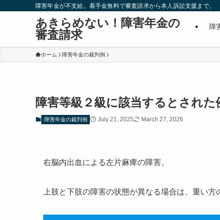
障害年金が不支給。着手金無料で審査請求から本人訴訟支援まで。
あきらめない！障害年金の
障
審査請求
ホーム
障害年金の裁判例
障害等級２級に該当するとされた
July 21, 2025
March 27, 2026
障害年金の裁判例
右脳内出血による左片麻痺の障害。
上肢と下肢の障害の状態が異なる場合は、重い方