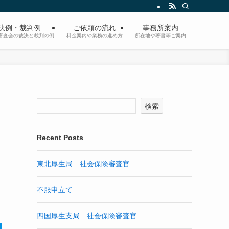
決例・裁判例
ご依頼の流れ
事務所案内
審査会の裁決と裁判の例
料金案内や業務の進め方
所在地や著書等ご案内
検索
Recent Posts
東北厚生局 社会保険審査官
不服申立て
四国厚生支局 社会保険審査官